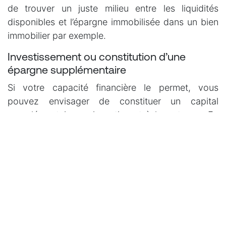
de trouver un juste milieu entre les liquidités
disponibles et l’épargne immobilisée dans un bien
immobilier par exemple.
Investissement ou constitution d’une
épargne supplémentaire
Si votre capacité financière le permet, vous
pouvez envisager de constituer un capital
complémentaire en investissant à long terme. En
tenant compte de votre profil de risque, ces
placements peuvent générer un rendement
intéressant. L’important est de choisir des
solutions adaptées à votre horizon de placement,
en tenant compte de la date souhaitée de votre
départ à la retraite.
Choisir de prendre une retraite progressive